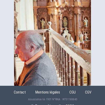
Contact
Mentions légales
CGU
CGV
Association loi 1901 N°RNA : W751188840