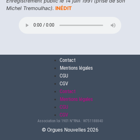
Enregistrement public le 14 juin 1991 (prise de son
Michel Tremoulhac).
INÉDIT
Contact
Mentions légales
CGU
CGV
Contact
Mentions légales
CGU
CGV
Association loi 1901 N°RNA : W751188840
©️ Orgues Nouvelles 2026