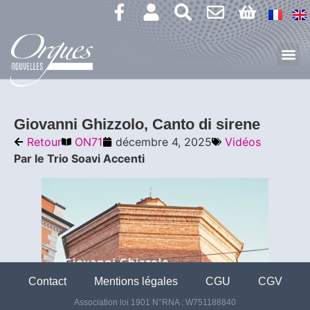
Giovanni Ghizzolo, Canto di sirene
Retour
ON71
décembre 4, 2025
Vidéos
Par le Trio Soavi Accenti
Contact
Mentions légales
CGU
CGV
Association loi 1901 N°RNA : W751188840