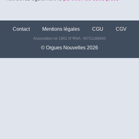
Contact
Mentions légales
CGU
CGV
Association loi 1901 N°RNA : W751188840
©️ Orgues Nouvelles 2026