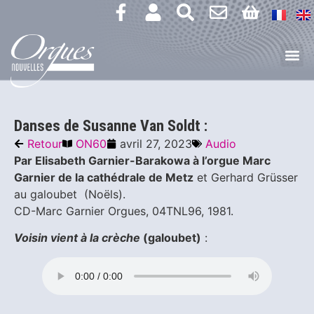
Danses de Susanne Van Soldt :
Retour
ON60
avril 27, 2023
Audio
Par Elisabeth Garnier-Barakowa à l’orgue Marc
Garnier de la cathédrale de Metz
et Gerhard Grüsser
au galoubet (Noëls).
CD-Marc Garnier Orgues, 04TNL96, 1981.
Voisin vient à la crèche
(galoubet)
: