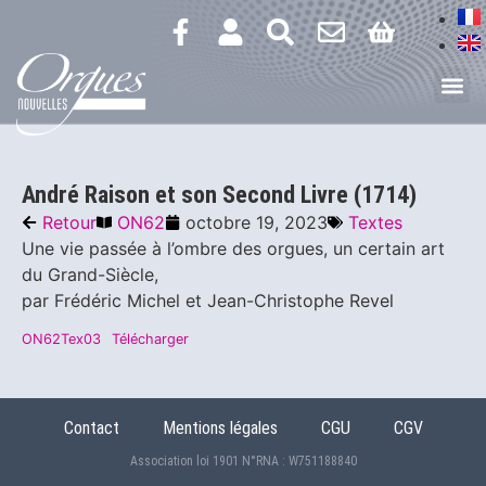
André Raison et son Second Livre (1714)
Retour
ON62
octobre 19, 2023
Textes
Une vie passée à l’ombre des orgues, un certain art
du Grand-Siècle,
par Frédéric Michel et Jean-Christophe Revel
ON62Tex03
Télécharger
Contact
Mentions légales
CGU
CGV
Association loi 1901 N°RNA : W751188840