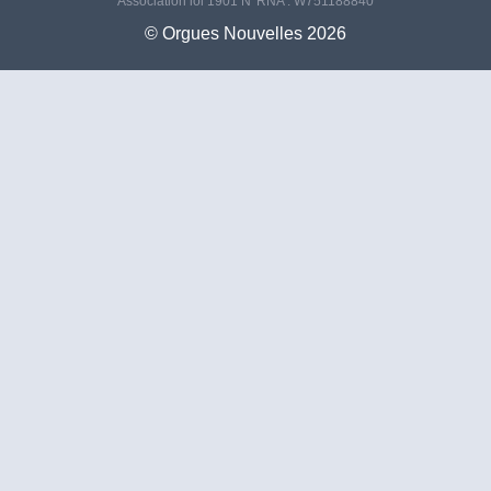
Association loi 1901 N°RNA : W751188840
©️ Orgues Nouvelles 2026