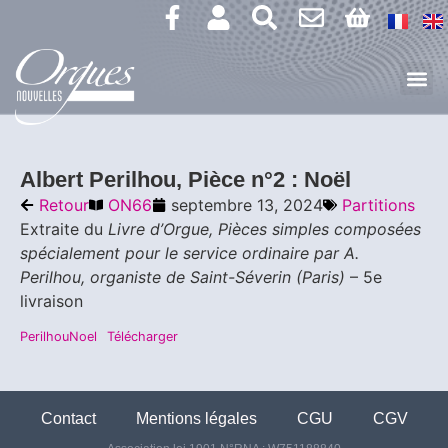
Albert Perilhou, Pièce n°2 : Noël
Retour
ON66
septembre 13, 2024
Partitions
Extraite du
Livre d’Orgue, Pièces simples composées
spécialement pour le service ordinaire par A.
Perilhou, organiste de Saint-Séverin (Paris)
– 5e
livraison
PerilhouNoel
Télécharger
Contact
Mentions légales
CGU
CGV