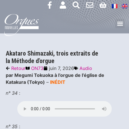
Akataro Shimazaki, trois extraits de
la Méthode d’orgue
Retour
ON73
juin 7, 2026
Audio
par Megumi Tokuoka à l’orgue de l’église de
Katakura (Tokyo)
–
INÉDIT
n° 34
:
n° 35
: