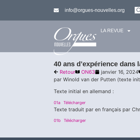
info@orgues-nouvelles.org
LA REVUE
40 ans d’expérience dans 
Retour
ON63
janvier 16, 2024
par Winold van der Putten (texte ini
Texte initial en allemand :
01a
Télécharger
Texte traduit par en français par Ch
01b
Télécharger