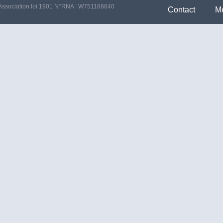
Association loi 1901 N°RNA : W751188840
Contact
Me