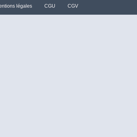
ntions légales
CGU
CGV