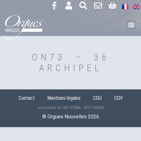
ON73 – 36
ARCHIPEL
Contact
Mentions légales
CGU
CGV
Association loi 1901 N°RNA : W751188840
©️ Orgues Nouvelles 2026