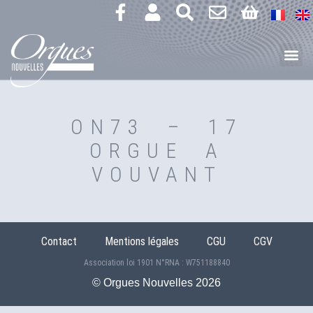
ON73 – 17
ORGUE A
VOUVANT
Contact
Mentions légales
CGU
CGV
Association loi 1901 N°RNA : W751188840
©️ Orgues Nouvelles 2026