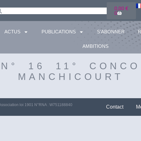
0,00
€
0
ACTUS
PUBLICATIONS
S’ABONNER
AMBITIONS
ON° 16 11° CONCO
MANCHICOURT
Association loi 1901 N°RNA : W751188840
Contact
Me