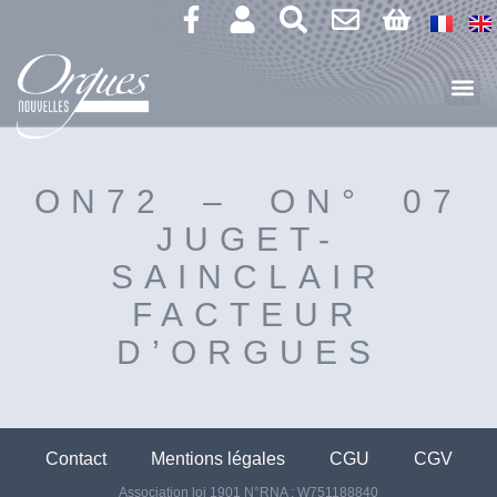
ON72 – ON° 07
JUGET-
SAINCLAIR
FACTEUR
D’ORGUES
Contact
Mentions légales
CGU
CGV
Association loi 1901 N°RNA : W751188840