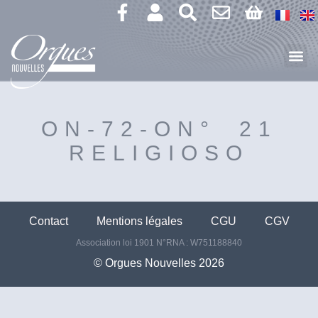
ON-72-ON° 21
RELIGIOSO
Contact
Mentions légales
CGU
CGV
Association loi 1901 N°RNA : W751188840
©️ Orgues Nouvelles 2026