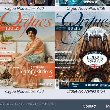
Orgue Nouvelles n°60
Orgue Nouvelles n°59
Orgue Nouvelles n°54
Orgue Nouvelles n°56
Association loi 1901 N°RNA : W751188840
Contact
Me