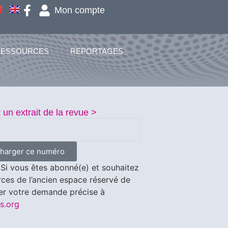
Mon compte
RESSOURCES
REPORTAGES
un extrait de la revue >
charger ce numéro
Si vous êtes abonné(e) et souhaitez
rces de l’ancien espace réservé de
ser votre demande précise à
s.org